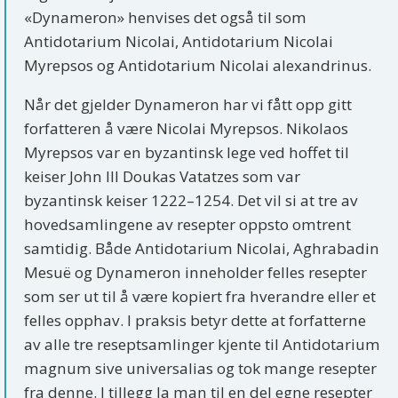
«Dynameron» henvises det også til som
Antidotarium Nicolai, Antidotarium Nicolai
Myrepsos og Antidotarium Nicolai alexandrinus.
Når det gjelder Dynameron har vi fått opp gitt
forfatteren å være Nicolai Myrepsos. Nikolaos
Myrepsos var en byzantinsk lege ved hoffet til
keiser John III Doukas Vatatzes som var
byzantinsk keiser 1222–1254. Det vil si at tre av
hovedsamlingene av resepter oppsto omtrent
samtidig. Både Antidotarium Nicolai, Aghrabadin
Mesuë og Dynameron inneholder felles resepter
som ser ut til å være kopiert fra hverandre eller et
felles opphav. I praksis betyr dette at forfatterne
av alle tre reseptsamlinger kjente til Antidotarium
magnum sive universalias og tok mange resepter
fra denne. I tillegg la man til en del egne resepter