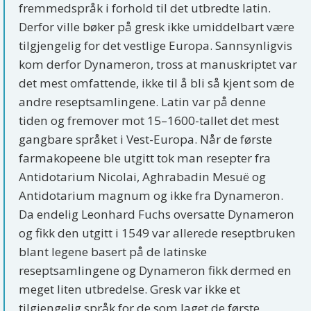
fremmedspråk i forhold til det utbredte latin.
Derfor ville bøker på gresk ikke umiddelbart være
tilgjengelig for det vestlige Europa. Sannsynligvis
kom derfor Dynameron, tross at manuskriptet var
det mest omfattende, ikke til å bli så kjent som de
andre reseptsamlingene. Latin var på denne
tiden og fremover mot 15–1600-tallet det mest
gangbare språket i Vest-Europa. Når de første
farmakopeene ble utgitt tok man resepter fra
Antidotarium Nicolai, Aghrabadin Mesuë og
Antidotarium magnum og ikke fra Dynameron.
Da endelig Leonhard Fuchs oversatte Dynameron
og fikk den utgitt i 1549 var allerede reseptbruken
blant legene basert på de latinske
reseptsamlingene og Dynameron fikk dermed en
meget liten utbredelse. Gresk var ikke et
tilgjengelig språk for de som laget de første