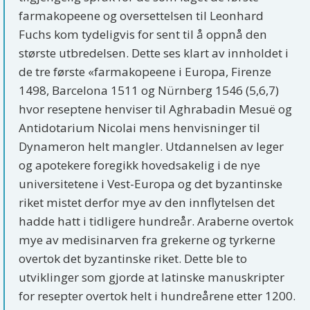
farmakopeene og oversettelsen til Leonhard
Fuchs kom tydeligvis for sent til å oppnå den
største utbredelsen. Dette ses klart av innholdet i
de tre første «farmakopeene i Europa, Firenze
1498, Barcelona 1511 og Nürnberg 1546 (5,6,7)
hvor reseptene henviser til Aghrabadin Mesuë og
Antidotarium Nicolai mens henvisninger til
Dynameron helt mangler. Utdannelsen av leger
og apotekere foregikk hovedsakelig i de nye
universitetene i Vest-Europa og det byzantinske
riket mistet derfor mye av den innflytelsen det
hadde hatt i tidligere hundreår. Araberne overtok
mye av medisinarven fra grekerne og tyrkerne
overtok det byzantinske riket. Dette ble to
utviklinger som gjorde at latinske manuskripter
for resepter overtok helt i hundreårene etter 1200.