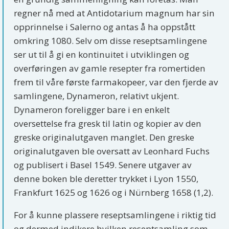
regner nå med at Antidotarium magnum har sin
opprinnelse i Salerno og antas å ha oppstått
omkring 1080. Selv om disse reseptsamlingene
ser ut til å gi en kontinuitet i utviklingen og
overføringen av gamle resepter fra romertiden
frem til våre første farmakopeer, var den fjerde av
samlingene, Dynameron, relativt ukjent.
Dynameron foreligger bare i en enkelt
oversettelse fra gresk til latin og kopier av den
greske originalutgaven manglet. Den greske
originalutgaven ble oversatt av Leonhard Fuchs
og publisert i Basel 1549. Senere utgaver av
denne boken ble deretter trykket i Lyon 1550,
Frankfurt 1625 og 1626 og i Nürnberg 1658 (1,2).
For å kunne plassere reseptsamlingene i riktig tid
og dermed indikere hvilken reseptsamling som