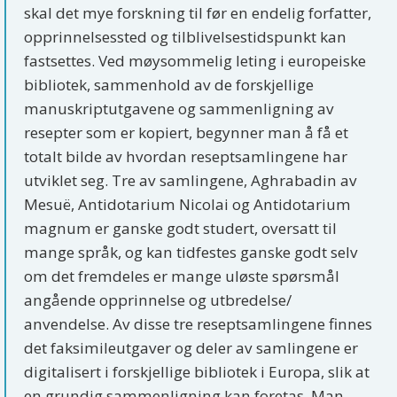
skal det mye forskning til før en endelig forfatter,
opprinnelsessted og tilblivelsestidspunkt kan
fastsettes. Ved møysommelig leting i europeiske
bibliotek, sammenhold av de forskjellige
manuskriptutgavene og sammenligning av
resepter som er kopiert, begynner man å få et
totalt bilde av hvordan reseptsamlingene har
utviklet seg. Tre av samlingene, Aghrabadin av
Mesuë, Antidotarium Nicolai og Antidotarium
magnum er ganske godt studert, oversatt til
mange språk, og kan tidfestes ganske godt selv
om det fremdeles er mange uløste spørsmål
angående opprinnelse og utbredelse/
anvendelse. Av disse tre reseptsamlingene finnes
det faksimileutgaver og deler av samlingene er
digitalisert i forskjellige bibliotek i Europa, slik at
en grundig sammenligning kan foretas. Man