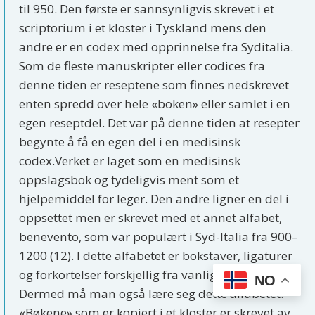
til 950. Den første er sannsynligvis skrevet i et
scriptorium i et kloster i Tyskland mens den
andre er en codex med opprinnelse fra Syditalia.
Som de fleste manuskripter eller codices fra
denne tiden er reseptene som finnes nedskrevet
enten spredd over hele «boken» eller samlet i en
egen reseptdel. Det var på denne tiden at resepter
begynte å få en egen del i en medisinsk
codex.Verket er laget som en medisinsk
oppslagsbok og tydeligvis ment som et
hjelpemiddel for leger. Den andre ligner en del i
oppsettet men er skrevet med et annet alfabet,
benevento, som var populært i Syd-Italia fra 900–
1200 (12). I dette alfabetet er bokstaver, ligaturer
og forkortelser forskjellig fra vanlige minuskuler.
NO
Dermed må man også lære seg dette alfabetet.
«Bøkene» som er kopiert i et kloster er skrevet av