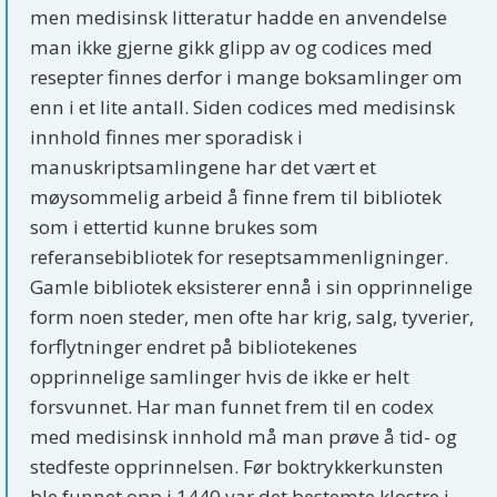
men medisinsk litteratur hadde en anvendelse
man ikke gjerne gikk glipp av og codices med
resepter finnes derfor i mange boksamlinger om
enn i et lite antall. Siden codices med medisinsk
innhold finnes mer sporadisk i
manuskriptsamlingene har det vært et
møysommelig arbeid å finne frem til bibliotek
som i ettertid kunne brukes som
referansebibliotek for reseptsammenligninger.
Gamle bibliotek eksisterer ennå i sin opprinnelige
form noen steder, men ofte har krig, salg, tyverier,
forflytninger endret på bibliotekenes
opprinnelige samlinger hvis de ikke er helt
forsvunnet. Har man funnet frem til en codex
med medisinsk innhold må man prøve å tid- og
stedfeste opprinnelsen. Før boktrykkerkunsten
ble funnet opp i 1440 var det bestemte klostre i