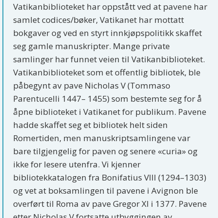
Vatikanbiblioteket har oppstått ved at pavene har
samlet codices/bøker, Vatikanet har mottatt
bokgaver og ved en styrt innkjøpspolitikk skaffet
seg gamle manuskripter. Mange private
samlinger har funnet veien til Vatikanbiblioteket.
Vatikanbiblioteket som et offentlig bibliotek, ble
påbegynt av pave Nicholas V (Tommaso
Parentucelli 1447– 1455) som bestemte seg for å
åpne biblioteket i Vatikanet for publikum. Pavene
hadde skaffet seg et bibliotek helt siden
Romertiden, men manuskriptsamlingene var
bare tilgjengelig for paven og senere «curia» og
ikke for lesere utenfra. Vi kjenner
bibliotekkatalogen fra Bonifatius VIII (1294–1303)
og vet at boksamlingen til pavene i Avignon ble
overført til Roma av pave Gregor XI i 1377. Pavene
etter Nicholas V fortsatte utbyggingen av