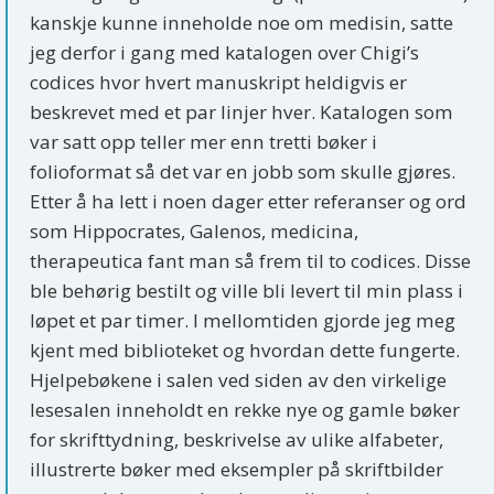
kanskje kunne inneholde noe om medisin, satte
jeg derfor i gang med katalogen over Chigi’s
codices hvor hvert manuskript heldigvis er
beskrevet med et par linjer hver. Katalogen som
var satt opp teller mer enn tretti bøker i
folioformat så det var en jobb som skulle gjøres.
Etter å ha lett i noen dager etter referanser og ord
som Hippocrates, Galenos, medicina,
therapeutica fant man så frem til to codices. Disse
ble behørig bestilt og ville bli levert til min plass i
løpet et par timer. I mellomtiden gjorde jeg meg
kjent med biblioteket og hvordan dette fungerte.
Hjelpebøkene i salen ved siden av den virkelige
lesesalen inneholdt en rekke nye og gamle bøker
for skrifttydning, beskrivelse av ulike alfabeter,
illustrerte bøker med eksempler på skriftbilder