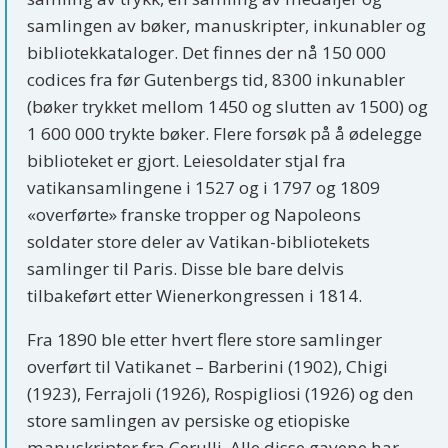
samlingen av bøker, manuskripter, inkunabler og
bibliotekkataloger. Det finnes der nå 150 000
codices fra før Gutenbergs tid, 8300 inkunabler
(bøker trykket mellom 1450 og slutten av 1500) og
1 600 000 trykte bøker. Flere forsøk på å ødelegge
biblioteket er gjort. Leiesoldater stjal fra
vatikansamlingene i 1527 og i 1797 og 1809
«overførte» franske tropper og Napoleons
soldater store deler av Vatikan-bibliotekets
samlinger til Paris. Disse ble bare delvis
tilbakeført etter Wienerkongressen i 1814.
Fra 1890 ble etter hvert flere store samlinger
overført til Vatikanet – Barberini (1902), Chigi
(1923), Ferrajoli (1926), Rospigliosi (1926) og den
store samlingen av persiske og etiopiske
manuskripter fra Cerulli. Alle disse gavene har