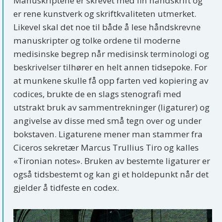
Manuskriptene er skrevet med fin håndskrift og
er rene kunstverk og skriftkvaliteten utmerket.
Likevel skal det noe til både å lese håndskrevne
manuskripter og tolke ordene til moderne
medisinske begrep når medisinsk terminologi og
beskrivelser tilhører en helt annen tidsepoke. For
at munkene skulle få opp farten ved kopiering av
codices, brukte de en slags stenografi med
utstrakt bruk av sammentrekninger (ligaturer) og
angivelse av disse med små tegn over og under
bokstaven. Ligaturene mener man stammer fra
Ciceros sekretær Marcus Trullius Tiro og kalles
«Tironian notes». Bruken av bestemte ligaturer er
også tidsbestemt og kan gi et holdepunkt når det
gjelder å tidfeste en codex.