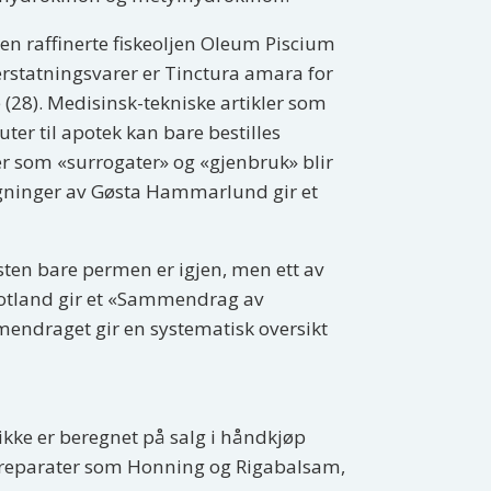
 den raffinerte fiskeoljen Oleum Piscium
 erstatningsvarer er Tinctura amara for
e (28). Medisinsk-tekniske artikler som
ter til apotek kan bare bestilles
per som «surrogater» og «gjenbruk» blir
stegninger av Gøsta Hammarlund gir et
sten bare permen er igjen, men ett av
. Totland gir et «Sammendrag av
mendraget gir en systematisk oversikt
 ikke er beregnet på salg i håndkjøp
pspreparater som Honning og Rigabalsam,