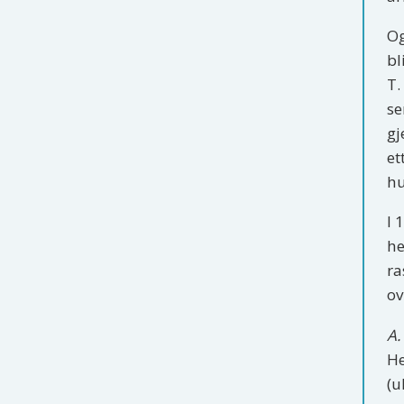
Og
bl
T.
se
gj
et
hu
I 
he
ra
ov
A.
He
(u