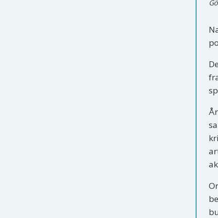
Gö
Na
po
De
fr
sp
År
sa
kr
ar
ak
Or
be
bu