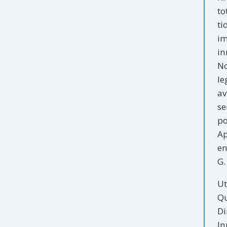
to
ti
im
in
No
le
av
se
po
Ap
en
G.
Ut
Qu
Di
In