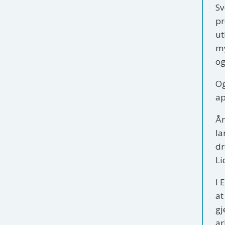
Sv
pr
ut
my
og
Og
ap
År
la
dr
Li
I 
at
gj
ar