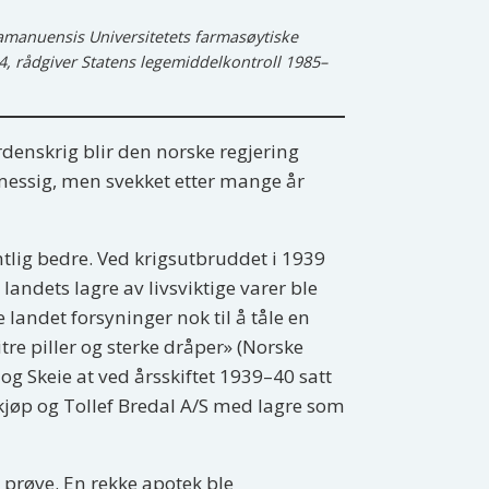
eamanuensis Universitetets farmasøytiske
84, rådgiver Statens legemiddelkontroll 1985–
rdenskrig blir den norske regjering
smessig, men svekket etter mange år
ntlig bedre. Ved krigsutbruddet i 1939
landets lagre av livsviktige varer ble
landet forsyninger nok til å tåle en
re piller og sterke dråper» (Norske
g Skeie at ved årsskiftet 1939–40 satt
kjøp og Tollef Bredal A/S med lagre som
 prøve. En rekke apotek ble