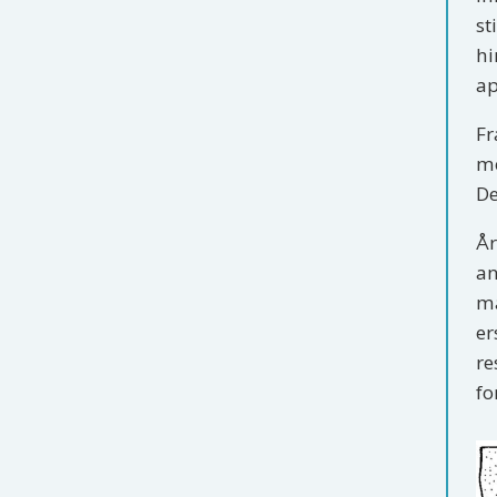
st
hi
ap
Fr
me
De
År
an
ma
er
re
fo