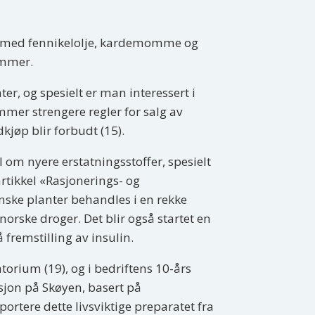
tes med fennikelolje, kardemomme og
ommer.
er, og spesielt er man interessert i
mer strengere regler for salg av
dkjøp blir forbudt (15).
om nyere erstatningsstoffer, spesielt
artikkel «Rasjonerings- og
nske planter behandles i en rekke
norske droger. Det blir også startet en
fremstilling av insulin.
orium (19), og i bedriftens 10-års
sjon på Skøyen, basert på
portere dette livsviktige preparatet fra