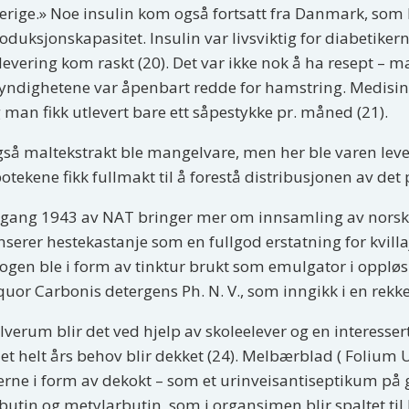
erige.» Noe insulin kom også fortsatt fra Danmark, som
oduksjonskapasitet. Insulin var livsviktig for diabetikerne
levering kom raskt (20). Det var ikke nok å ha resept – 
ndighetene var åpenbart redde for hamstring. Medisinsk
 man fikk utlevert bare ett såpestykke pr. måned (21).
så maltekstrakt ble mangelvare, men her ble varen lever
otekene fikk fullmakt til å forestå distribusjonen av det
gang 1943 av NAT bringer mer om innsamling av norsk
nserer hestekastanje som en fullgod erstatning for kviI
ogen ble i form av tinktur brukt som emulgator i oppløs
quor Carbonis detergens Ph. N. V., som inngikk i en rek
Elverum blir det ved hjelp av skoleelever og en interes
 et helt års behov blir dekket (24). Melbærblad ( Folium U
erne i form av dekokt – som et urinveisantiseptikum på 
butin og metylarbutin, som i organsimen blir spaltet t