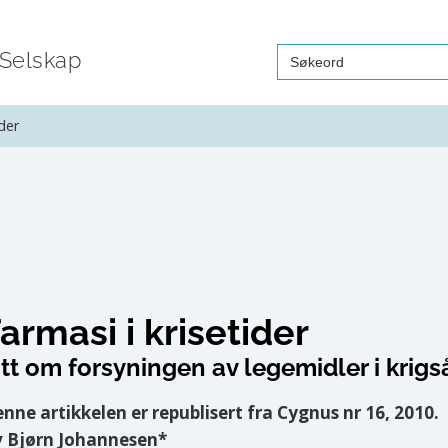
Search
 Selskap
for:
ider
armasi i krisetider
itt om forsyningen av legemidler i krig
nne artikkelen er republisert fra Cygnus nr 16, 2010.
 Bjørn Johannesen*