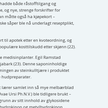
 hadde både råstofftilgang og
, og nye, strenge forskrifter for
man måtte også ha kjøpekort –
e såper ble nå underlagt reseptplikt,
t til apotek etter en kvoteordning, og
 populære kosttilskudd etter skjønn (22).
e medisinplanter. Egil Ramstad
lajabark (23). Denne saponinholdige
ningen av steinkulltjære i produktet
ke hudpreparater.
sert lærer samlet inn så mye melbærblad
vae Ursi Ph.N.V.) ble tidligere brukt –
grunn av sitt innhold av glykosidene
il hydrokinon og metylhydrokinon.