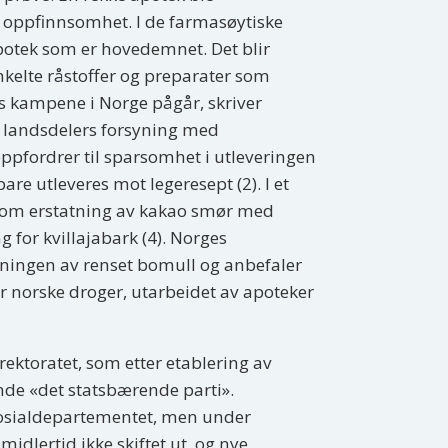
 og oppfinnsomhet. I de farmasøytiske
apotek som er hovedemnet. Det blir
enkelte råstoffer og preparater som
s kampene i Norge pågår, skriver
e landsdelers forsyning med
oppfordrer til sparsomhet i utleveringen
re utleveres mot legeresept (2). I et
l om erstatning av kakao smør med
 for kvillajabark (4). Norges
yningen av renset bomull og anbefaler
over norske droger, utarbeidet av apoteker
ektoratet, som etter etablering av
ende «det statsbærende parti».
 Sosialdepartementet, men under
idlertid ikke skiftet ut, og nye