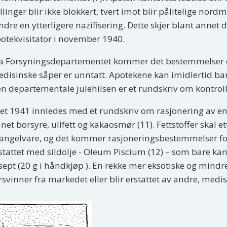
illinger blir ikke blokkert, tvert imot blir pålitelige nordm
ndre en ytterligere nazifisering. Dette skjer blant annet
otekvisitator i november 1940.
a Forsyningsdepartementet kommer det bestemmelser o
disinske såper er unntatt. Apotekene kan imidlertid bar
n departementale julehilsen er et rundskriv om kontrol
et 1941 innledes med et rundskriv om rasjonering av en
net borsyre, ullfett og kakaosmør (11). Fettstoffer skal e
ngelvare, og det kommer rasjoneringsbestemmelser for t
stattet med sildolje - Oleum Piscium (12) – som bare ka
sept (20 g i håndkjøp ). En rekke mer eksotiske og mind
rsvinner fra markedet eller blir erstattet av andre, medis