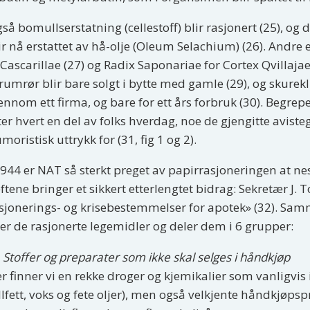
så bomullserstatning (cellestoff) blir rasjonert (25), og
ir nå erstattet av hå-olje (Oleum Selachium) (26). Andre
 Cascarillae (27) og Radix Saponariae for Cortex Qvillaja
rumrør blir bare solgt i bytte med gamle (29), og skureklu
ennom ett firma, og bare for ett års forbruk (30). Begre
ter hvert en del av folks hverdag, noe de gjengitte avi
moristisk uttrykk for (31, fig 1 og 2).
1944 er NAT så sterkt preget av papirrasjoneringen at ne
ftene bringer et sikkert etterlengtet bidrag: Sekretær J
sjonerings- og krisebestemmelser for apotek» (32). Sam
er de rasjonerte legemidler og deler dem i 6 grupper:
 Stoffer og preparater som ikke skal selges i håndkjøp
r finner vi en rekke droger og kjemikalier som vanligvis
llfett, voks og fete oljer), men også velkjente håndkjø