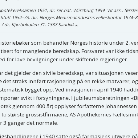
Apotekereksamen 1951, dr. rer.nat. Wiirzburg 1959. Vit.ass., først
stitutt 1952–73, dir. Norges Medisinalindustris Felleskontor 1974–
. Adr. Kjørbokollen 31, 1337 Sandvika.
historiebøker som behandler Norges historie under 2. ve
itisert for manglende beredskap. Forsvaret var ikke tid
d for lave bevilgninger under skiftende regjeringer.
r det gjelder den sivile beredskap, var situasjonen vese
e det straks innført rasjonering på en rekke matvarer, og 
stematisk bygget opp. Ved invasjonen i april 1940 hadde 
mporær svikt i forsyningene. I jubileumsberetningen «Bit
otek gjennom 400 år) opplyser forfatterne Johannessen o
 to største grossistfirmaene, AS Apothekernes Fællesinn
r 3 ganger det normale.
igshandlingene i 1940 satte også farmasiens utøvere på