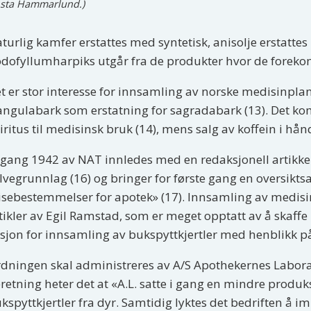
sta Hammarlund.)
turlig kamfer erstattes med syntetisk, anisolje erstat
dofyllumharpiks utgår fra de produkter hvor de forek
t er stor interesse for innsamling av norske medisinplant
angulabark som erstatning for sagradabark (13). Det kom
iritus til medisinsk bruk (14), mens salg av koffein i hån
gang 1942 av NAT innledes med en redaksjonell artikkel 
lvegrunnlag (16) og bringer for første gang en oversikts
isebestemmelser for apotek» (17). Innsamling av medisi
tikler av Egil Ramstad, som er meget opptatt av å skaffe 
sjon for innsamling av bukspyttkjertler med henblikk på 
dningen skal administreres av A/S Apothekernes Laborat
retning heter det at «A.L. satte i gang en mindre produk
kspyttkjertler fra dyr. Samtidig lyktes det bedriften å im