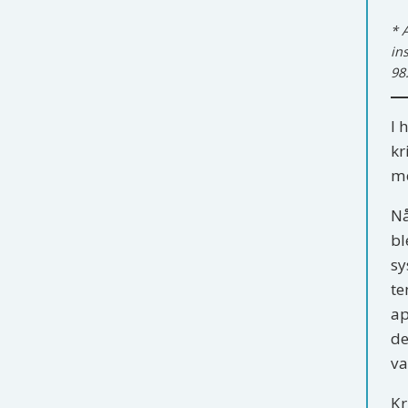
* 
in
98
I 
kr
me
Nå
bl
sy
te
ap
de
va
Kr