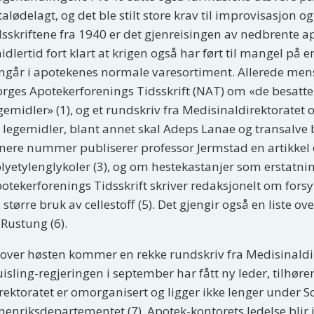
talødelagt, og det ble stilt store krav til improvisasjon
dsskriftene fra 1940 er det gjenreisingen av nedbrente 
idlertid fort klart at krigen også har ført til mangel på 
ngår i apotekenes normale varesortiment. Allerede men
rges Apotekerforenings Tidsskrift (NAT) om «de besatt
gemidler» (1), og et rundskriv fra Medisinaldirektoratet 
 legemidler, blant annet skal Adeps Lanae og transalve ba
nere nummer publiserer professor Jermstad en artikke
lyetylenglykoler (3), og om hestekastanjer som erstatning
otekerforenings Tidsskrift skriver redaksjonelt om fors
 større bruk av cellestoff (5). Det gjengir også en liste 
 Rustung (6).
over høsten kommer en rekke rundskriv fra Medisinaldir
isling-regjeringen i september har fått ny leder, tilhør
rektoratet er omorganisert og ligger ikke lenger under
nenriksdepartementet (7). Apotek-kontorets ledelse blir im