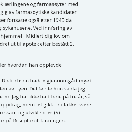
teklærlingene og farmasøyter med
gig av farmasøytiske kandidater
er fortsatte også etter 1945 da
 sykehusene. Ved innføring av
hjemmel i Midlertidig lov om
et ut til apotek etter bestått 2.
eller hvordan han opplevde
er Dietrichson hadde gjennomgått mye i
n av byen. Det første hun sa da jeg
m. Jeg har ikke hatt ferie på tre år, så
et oppdrag, men det gikk bra takket være
eressant og utviklende» (5)
tor på Reseptarutdanningen.