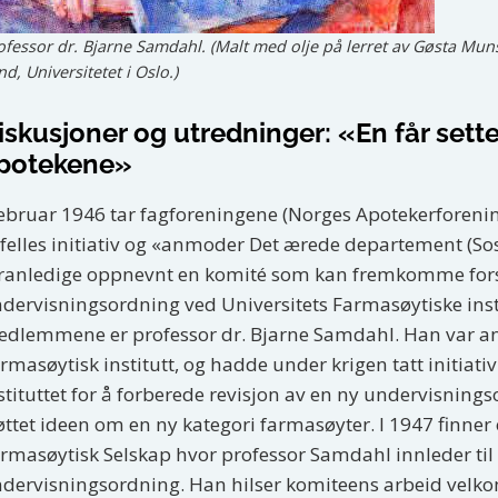
ofessor dr. Bjarne Samdahl. (Malt med olje på lerret av Gøsta Muns
nd, Universitetet i Oslo.)
iskusjoner og utredninger: «En får sette
potekene»
februar 1946 tar fagforeningene (Norges Apotekerforen
 felles initiativ og «anmoder Det ærede departement (S
ranledige oppnevnt en komité som kan fremkomme forsl
dervisningsordning ved Universitets Farmasøytiske insti
dlemmene er professor dr. Bjarne Samdahl. Han var ans
rmasøytisk institutt, og hadde under krigen tatt initiati
stituttet for å forberede revisjon av en ny undervisning
øttet ideen om en ny kategori farmasøyter. I 1947 finner 
rmasøytisk Selskap hvor professor Samdahl innleder til
dervisningsordning. Han hilser komiteens arbeid velkom