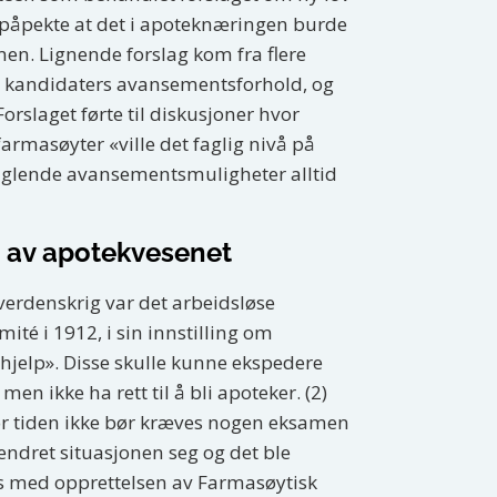
 påpekte at det i apoteknæringen burde
en. Lignende forslag kom fra flere
ke kandidaters avansementsforhold, og
orslaget førte til diskusjoner hvor
armasøyter «ville det faglig nivå på
nglende avansementsmuligheter alltid
g av apotekvesenet
 verdenskrig var det arbeidsløse
ité i 1912, i sin innstilling om
hjelp». Disse skulle kunne ekspedere
men ikke ha rett til å bli apoteker. (2)
 for tiden ikke bør kræves nogen eksamen
endret situasjonen seg og det ble
s med opprettelsen av Farmasøytisk