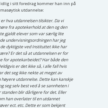
dlig i sitt foredrag kommer han inn på
rmasøytisk utdannelse:
er hva utdannelsen tilsikter. Da vi
 høre fra apotekerhold at den og den
te gjaldt elever som var særlig lite
e undervisningsordningen har jeg
 de dyktigste ved Instituttet ikke har
være? Er det så at utdannelsen er for
lse for apotekarbeidet? Har både den
gvis er det ikke så, i alle fall hvis
lar det seg ikke nekte at meget av
en høyere utdannelse. Dette kan kanskje
og seg selv best ved å se sannheten i
standen blir dårligere for det. Eller
m han overlater til en utdannet
røver ect. etc. Dette er som bekjent