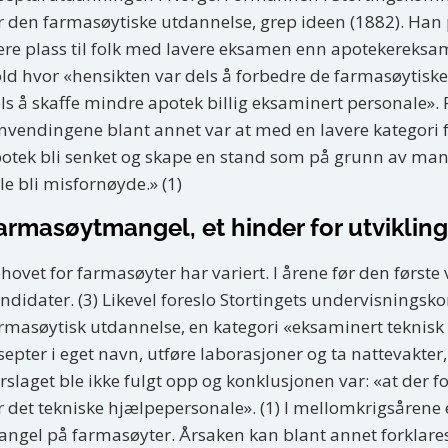
r den farmasøytiske utdannelse, grep ideen (1882). Han
re plass til folk med lavere eksamen enn apotekereksam
ld hvor «hensikten var dels å forbedre de farmasøytis
ls å skaffe mindre apotek billig eksaminert personale». F
nvendingene blant annet var at med en lavere kategori f
otek bli senket og skape en stand som på grunn av ma
lle bli misfornøyde.» (1)
armasøytmangel, et hinder for utviklin
hovet for farmasøyter har variert. I årene før den første
ndidater. (3) Likevel foreslo Stortingets undervisningskom
rmasøytisk utdannelse, en kategori «eksaminert teknisk 
septer i eget navn, utføre laborasjoner og ta nattevakter, 
rslaget ble ikke fulgt opp og konklusjonen var: «at der
r det tekniske hjælpepersonale». (1) I mellomkrigsårene 
ngel på farmasøyter. Årsaken kan blant annet forklare