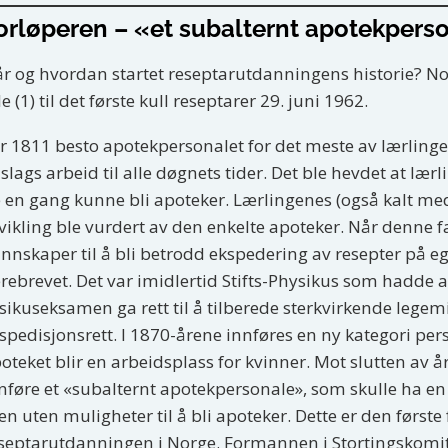
orløperen – «et subalternt apotekpers
r og hvordan startet reseptarutdanningens historie? Noe
le (1) til det første kull reseptarer 29. juni 1962.
r 1811 besto apotekpersonalet for det meste av lærlinge
lslags arbeid til alle døgnets tider. Det ble hevdet at læ
 en gang kunne bli apoteker. Lærlingenes (også kalt med
vikling ble vurdert av den enkelte apoteker. Når denne f
nnskaper til å bli betrodd ekspedering av resepter på 
rebrevet. Det var imidlertid Stifts-Physikus som hadde a
sikuseksamen ga rett til å tilberede sterkvirkende legemi
spedisjonsrett. I 1870-årene innføres en ny kategori per
oteket blir en arbeidsplass for kvinner. Mot slutten av å
nføre et «subalternt apotekpersonale», som skulle ha e
n uten muligheter til å bli apoteker. Dette er den første 
septarutdanningen i Norge. Formannen i Stortingskomi