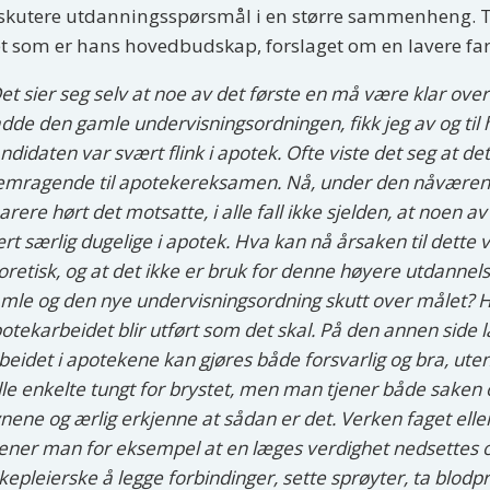
skutere utdanningsspørsmål i en større sammenheng. Ti
t som er hans hovedbudskap, forslaget om en lavere fa
et sier seg selv at noe av det første en må være klar over 
dde den gamle undervisningsordningen, fikk jeg av og til
ndidaten var svært flink i apotek. Ofte viste det seg at det
emragende til apotekereksamen. Nå, under den nåværend
arere hørt det motsatte, i alle fall ikke sjelden, at noen av
rt særlig dugelige i apotek. Hva kan nå årsaken til dette 
oretisk, og at det ikke er bruk for denne høyere utdanne
mle og den nye undervisningsordning skutt over målet? Heldi
otekarbeidet blir utført som det skal. På den annen side 
beidet i apotekene kan gjøres både forsvarlig og bra, ut
lle enkelte tungt for brystet, men man tjener både saken 
nene og ærlig erkjenne at sådan er det. Verken faget eller 
ner man for eksempel at en læges verdighet nedsettes o
kepleierske å legge forbindinger, sette sprøyter, ta blodp