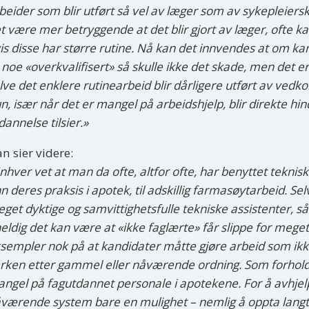
beider som blir utført så vel av læger som av sykepleiers
t være mer betryggende at det blir gjort av læger, ofte k
is disse har større rutine. Nå kan det innvendes at om ka
 noe «overkvalifisert» så skulle ikke det skade, men det er
lve det enklere rutinearbeid blir dårligere utført av ve
n, især når det er mangel på arbeidshjelp, blir direkte hi
dannelse tilsier.»
n sier videre:
nhver vet at man da ofte, altfor ofte, har benyttet tekni
n deres praksis i apotek, til adskillig farmasøytarbeid. Se
get dyktige og samvittighetsfulle tekniske assistenter, 
eldig det kan være at «ikke faglærte» får slippe for mege
sempler nok på at kandidater måtte gjøre arbeid som i
rken etter gammel eller nåværende ordning. Som forholde
ngel på fagutdannet personale i apotekene. For å avhjel
værende system bare en mulighet – nemlig å oppta langt f