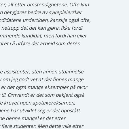
ker, alt etter omstendighetene. Ofte kan
an det gjøres bedre av sykepleiersker
ndidatene undertiden, kanskje også ofte,
 nettopp det det kan gjøre. Ikke fordi
dkommende kandidat, men fordi han eller
ndret i å utføre det arbeid som deres
ske assistenter, uten annen utdannelse
lv om jeg godt vet at det finnes mange
så er det også mange eksempler på hvor
t til. Omvendt er det som bekjent også
kke krevet noen apotekereksamen,
ne har utviklet seg er det oppstått
pe denne mangel er det etter
lere studenter. Men dette ville etter