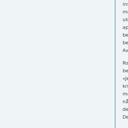
in
me
ut
ap
be
be
Av
Ro
be
«J
kr
mø
nå
de
De