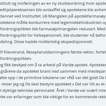
stitutt og innføringen av en ny studieordning hvor apo
dhjelpereksamen ble avskaffet og apotekene ble avhen
dannet ved Instituttet. (4) Mangelen på apotekfarmasøyt
otekene måtte konkurrere med legemiddelindustrien og
fordringsplikten ble farmasøytmangelen redusert. Med 
fordringsplikt for helsepersonell, ble studenter nå befordr
deling. Disse hadde midlertidig ekspedisjonsrett.
lf Klevstrand, Reseptarutdanningens første rektor, fort
fordringsplikten.
eg fikk beskjed om å ta arbeid på Vardø apotek. Apotek
igsårene da apoteket brant ned sammen med mesteparte
tte opp i de primitive lokalene var «Nå var det godt De ko
 reiser jeg og De skal bestyre apoteket.» Det var litt av 
t dyktige tekniske personalet. Året i Vardø var svært int
tte var erfaringer som ble viktige for en kommende rek