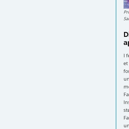
Pr
Sa
D
a
I 
et
fo
un
me
Fa
In
st
Fa
un