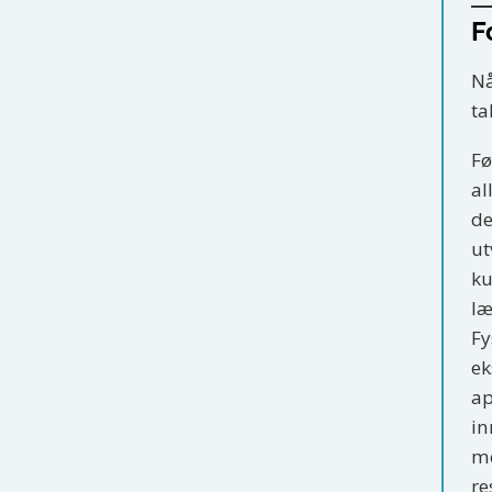
F
Nå
ta
Fø
al
de
ut
ku
læ
Fy
ek
ap
in
me
re