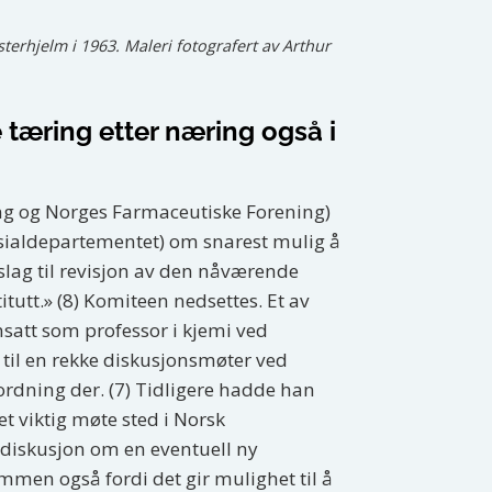
terhjelm i 1963. Maleri fotografert av Arthur
 tæring etter næring også i
ing og Norges Farmaceutiske Forening)
osialdepartementet) om snarest mulig å
ag til revisjon av den nåværende
tutt.» (8) Komiteen nedsettes. Et av
att som professor i kjemi ved
v til en rekke diskusjonsmøter ved
sordning der. (7) Tidligere hadde han
et viktig møte sted i Norsk
 diskusjon om en eventuell ny
men også fordi det gir mulighet til å