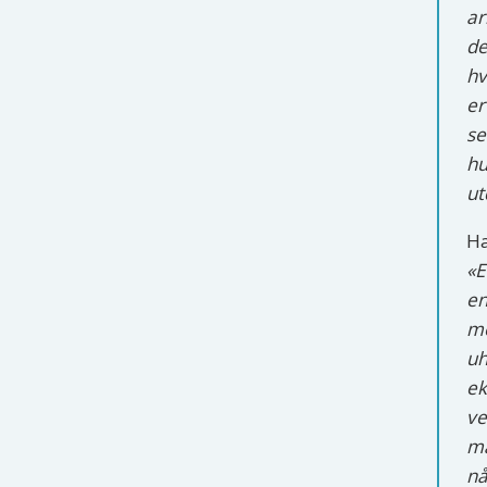
ar
de
hv
er
se
hu
ut
Ha
«E
en
me
uh
ek
ve
ma
nå