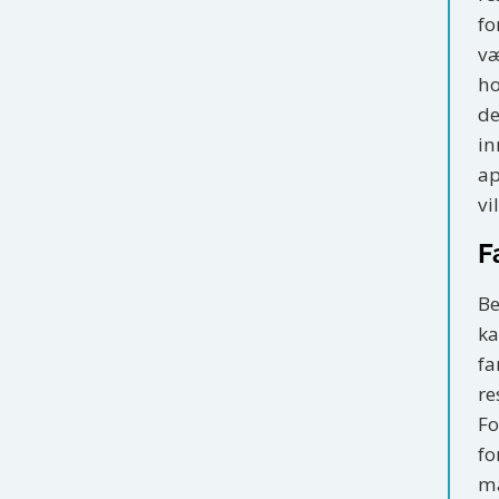
fo
væ
ho
de
in
ap
vi
F
Be
ka
fa
re
Fo
fo
ma