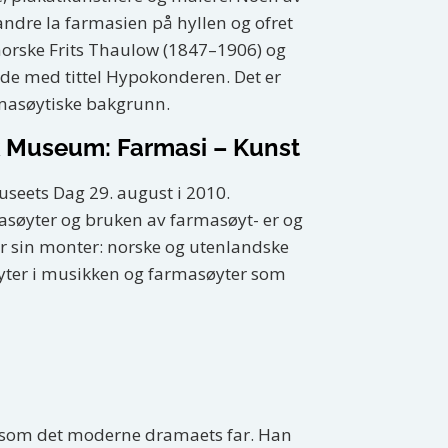
dre la farmasien på hyllen og ofret
 norske Frits Thaulow (1847–1906) og
ilde med tittel Hypokonderen. Det er
masøytiske bakgrunn.
sk Museum: Farmasi – Kunst
seets Dag 29. august i 2010.
masøyter og bruken av farmasøyt- er og
er sin monter: norske og utenlandske
søyter i musikken og farmasøyter som
 som det moderne dramaets far. Han