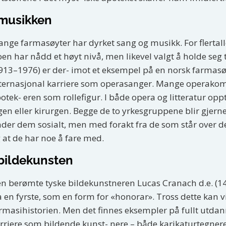
 musikken
nge farmasøyter har dyrket sang og musikk. For flertal
en har nådd et høyt nivå, men likevel valgt å holde seg 
913–1976) er der- imot et eksempel på en norsk farmasøy
ternasjonal karriere som operasanger. Mange operakom
otek- eren som rollefigur. I både opera og litteratur 
gen eller kirurgen. Begge de to yrkesgruppene blir gjer
der dem sosialt, men med forakt fra de som står over d
 at de har noe å fare med.
 bildekunsten
n berømte tyske bildekunstneren Lucas Cranach d.e. (14
a en fyrste, som en form for «honorar». Tross dette kan 
rmasihistorien. Men det finnes eksempler på fullt utda
rriere som bildende kunst- nere – både karikaturtegner