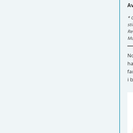
Av
* 
st
Re
Mu
No
ha
fa
i 