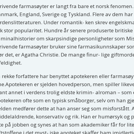
rivende farmasøyter er langt fra bare et norsk fenomen.
nmark, England, Sverige og Tyskland. Flere av dem har sk
rdenslitteraturen. Under romantik- ken skrev engelskm
kk stor popularitet. Hundre år senere produserte britisk
iminalhistorier om skarpsindige personligheter som Miss
rivende farmasøyter bruker sine farmasikunnskaper som 
ør det, er Agatha Christie. De mange finur- lige giftmor
lfeldighet.
 rekke forfattere har benyttet apotekeren eller farmasøy
ne.Apotekeren er sjelden hovedperson, men spiller likevel
ant annet i verdens trolig eldste krimin- alroman – som e
otekeren ofte som en typisk småborger, selv om han gjer
elden medfører dette at han anser seg som misforstått. Ap
ddelaldrende, konservativ og rik. Han er humørsyk og
te på jobben og synes at han som akademiker får for lit
ftstoffene i det myst- iske apoteket skaffer ham imidlert