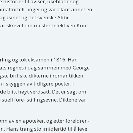
 historier til aviser, ukeblader og
inalfortell- inger og var blant annet en
agasinet og det svenske Alibi
 har skrevet om mesterdetektiven Knut
rling og tok eksamen i 1816. Han
Keats regnes i dag sammen med George
ste britiske dikterne i romantikken.
i skyggen av tidligere poeter. I
e blitt høyt verdsatt. Det er sagt om
suell fore- stillingsevne. Diktene var
n av en apoteker, og etter foreldren-
. Hans trang sto imidlertid til å leve