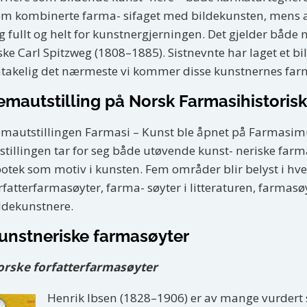
m kombinerte farma- sifaget med bildekunsten, mens an
g fullt og helt for kunstnergjerningen. Det gjelder både
ske Carl Spitzweg (1808–1885). Sistnevnte har laget et b
takelig det nærmeste vi kommer disse kunstnernes far
emautstilling på Norsk Farmasihistori
mautstillingen Farmasi – Kunst ble åpnet på Farmasimu
stillingen tar for seg både utøvende kunst- neriske far
otek som motiv i kunsten. Fem områder blir belyst i hv
rfatterfarmasøyter, farma- søyter i litteraturen, farma
ldekunstnere.
unstneriske farmasøyter
rske forfatterfarmasøyter
Henrik Ibsen (1828–1906) er av mange vurdert