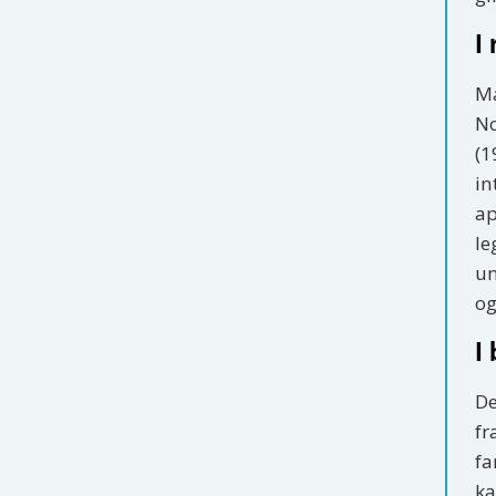
I
Ma
No
(1
in
ap
le
un
og
I
De
fr
fa
ka