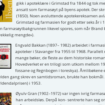
gikk i apoteklære i Grimstad fra 1844 og tok m
ansatt som farmasøyt på byens apotek. Der skrev
(1850). Noen avsluttende apotekereksamen avla 
Grimstad og farmasien for godt etter seks år i 
n farmasøytbakgrunnen likevel spores, som når Brand br
rekkelig mengde»).
Engvald Bakkan (1897– 1982) arbeidet i farmasie
apoteker i Stavanger fra 1955 til 1968. Paralle
mange bøker, de fleste av dem historiske roman
Hovedverket er en trilogi som utkom mellom 19
fossane og Regnbogen i toreskya). Åmlibøkene e
elden gang skrev en samtidsroman, brukte han bokmål. B
ldendalprisen) i 1953.
Øyulv Gran (1902–1972) var ingen ivrig farmasøyt
han arbeidsløs. Derpå kon- sentrerte han seg o