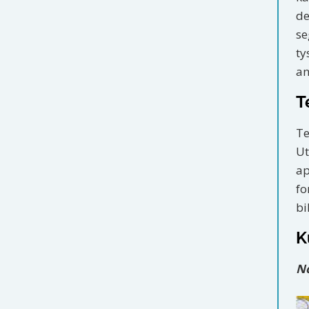
de
se
ty
an
T
Te
Ut
ap
fo
bi
K
No