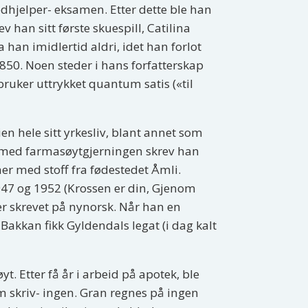
edhjelper- eksamen. Etter dette ble han
 han sitt første skuespill, Catilina
han imidlertid aldri, idet han forlot
1850. Noen steder i hans forfatterskap
uker uttrykket quantum satis («til
n hele sitt yrkesliv, blant annet som
lt med farmasøytgjerningen skrev han
er med stoff fra fødestedet Åmli.
47 og 1952 (Krossen er din, Gjenom
r skrevet på nynorsk. Når han en
akkan fikk Gyldendals legat (i dag kalt
. Etter få år i arbeid på apotek, ble
m skriv- ingen. Gran regnes på ingen