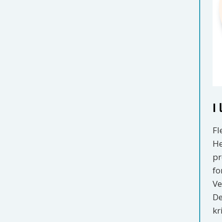
I
Fl
He
pr
fo
Ve
De
kr