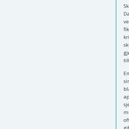
Sk
Da
ve
fi
kr
sk
gj
ti
En
si
bl
ap
sj
mi
of
gi