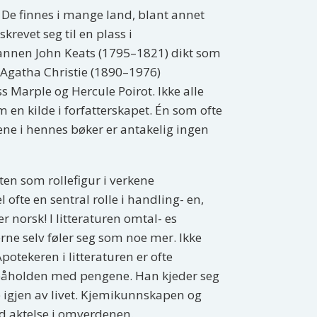
 De finnes i mange land, blant annet
revet seg til en plass i
annen John Keats (1795–1821) dikt som
e Agatha Christie (1890–1976)
 Marple og Hercule Poirot. Ikke alle
en kilde i forfatterskapet. Én som ofte
dene i hennes bøker er antakelig ingen
ten som rollefigur i verkene
 ofte en sentral rolle i handling- en,
r norsk! I litteraturen omtal- es
ne selv føler seg som noe mer. Ikke
otekeren i litteraturen er ofte
 påholden med pengene. Han kjeder seg
e igjen av livet. Kjemikunnskapen og
id aktelse i omverdenen.