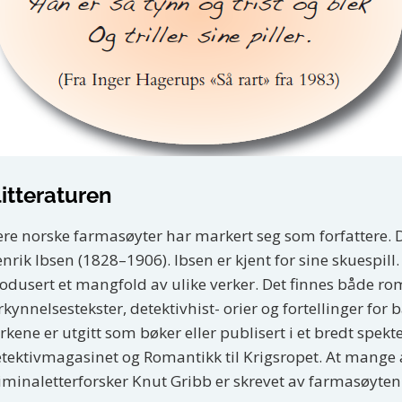
 litteraturen
ere norske farmasøyter har markert seg som forfattere.
nrik Ibsen (1828–1906). Ibsen er kjent for sine skuespil
odusert et mangfold av ulike verker. Det finnes både rom
rkynnelsestekster, detektivhist- orier og fortellinger fo
rkene er utgitt som bøker eller publisert i et bredt spekte
tektivmagasinet og Romantikk til Krigsropet. At mange 
iminaletterforsker Knut Gribb er skrevet av farmasøyten 