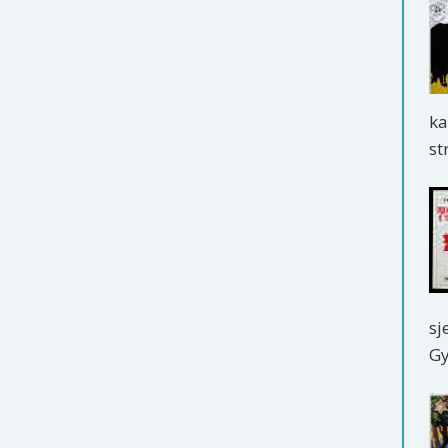
ka
st
sj
Gy