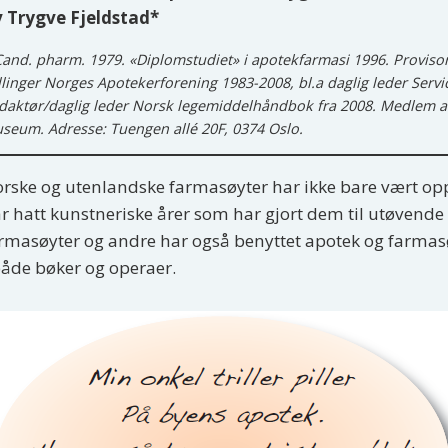
 Trygve Fjeldstad*
Cand. pharm. 1979. «Diplomstudiet» i apotekfarmasi 1996. Proviso
illinger Norges Apotekerforening 1983-2008, bl.a daglig leder Serv
daktør/daglig leder Norsk legemiddelhåndbok fra 2008. Medlem av 
seum. Adresse: Tuengen allé 20F, 0374 Oslo.
rske og utenlandske farmasøyter har ikke bare vært oppt
r hatt kunstneriske årer som har gjort dem til utøvend
rmasøyter og andre har også benyttet apotek og farmasø
både bøker og operaer.