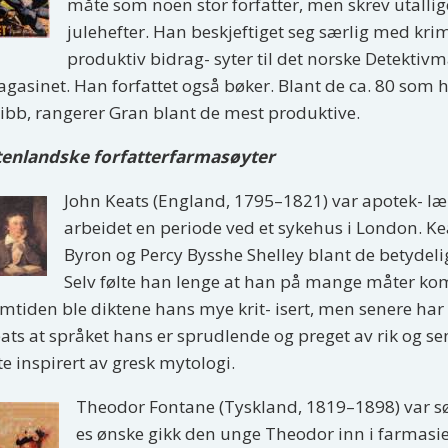
måte som noen stor forfatter, men skrev utallige
julehefter. Han beskjeftiget seg særlig med krim
produktiv bidrag- syter til det norske Detektivm
gasinet. Han forfattet også bøker. Blant de ca. 80 som
ibb, rangerer Gran blant de mest produktive.
enlandske forfatterfarmasøyter
John Keats (England, 1795–1821) var apotek- læ
arbeidet en periode ved et sykehus i London. 
Byron og Percy Bysshe Shelley blant de betydelig
Selv følte han lenge at han på mange måter kom 
mtiden ble diktene hans mye krit- isert, men senere har d
ats at språket hans er sprudlende og preget av rik og sen
te inspirert av gresk mytologi.
Theodor Fontane (Tyskland, 1819–1898) var søn
es ønske gikk den unge Theodor inn i farmasien