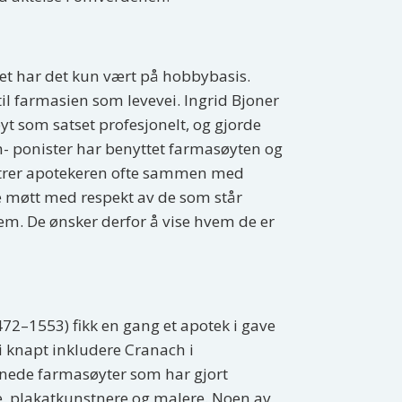
let har det kun vært på hobbybasis.
til farmasien som levevei. Ingrid Bjoner
t som satset profesjonelt, og gjorde
- ponister har benyttet farmasøyten og
opptrer apotekeren ofte sammen med
ne møtt med respekt av de som står
em. De ønsker derfor å vise hvem de er
72–1553) fikk en gang et apotek i gave
vi knapt inkludere Cranach i
nnede farmasøyter som har gjort
e, plakatkunstnere og malere. Noen av