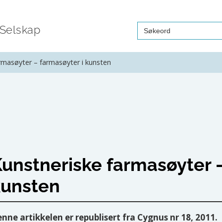
Search
 Selskap
for:
rmasøyter – farmasøyter i kunsten
unstneriske farmasøyter –
kunsten
nne artikkelen er republisert fra Cygnus nr 18, 2011.