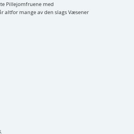
tte Pillejomfruene med
får altfor mange av den slags Væsener
.