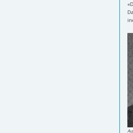
«D
Da
in
Au