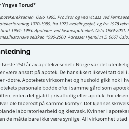
v Yngve Torud*
Apotekereksamen, Oslo 1965. Provisor og ved vit.ass ved Farmaasøy
otekerforening 1970-1989, fra 1973 avdelingssjef, og fra 1978 tekni
stitutt 1984- 1993. Apoteker ved Svaneapotheket, Oslo 1989-2001. P
rmasihistoriske selskap 1990-2000. Adresse: Hjemlivn 5, 0667 Oslo.
nnledning
 første 250 år av apotekvesenet i Norge var det utenkeli
ler være ansatt på apotek. De har sikkert likevel tatt de
ler -døtre. Apotekets virksomhet og hushold gikk nok i 
otekets personale bodde ofte i samme gård som apoteket
iften, enten det gjaldt privatbolig eller apotek. For ek
lver ble tilberedt på samme komfyr. Det kjennes skrive
blande laboratoriearbeid og klesvask. Kvinner i apotekar
n de måtte bare ikke være synlige. All virksomhet utad