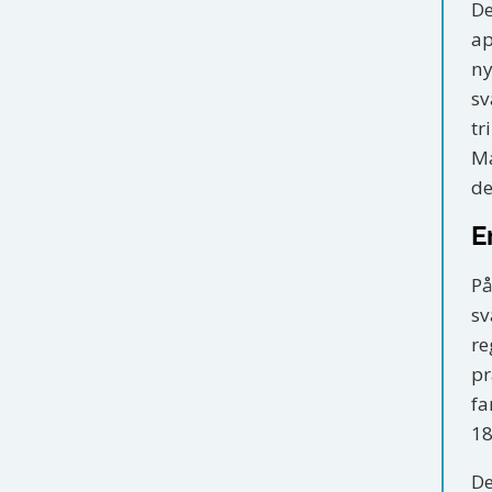
De
ap
ny
sv
tr
Ma
de
E
På
sv
re
pr
fa
18
De