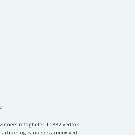
4.
nners rettigheter. I 1882 vedtok
men artium og «annenexamen» ved