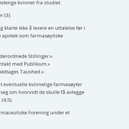
estenge kvinner fra studiet.
 (3).
larte ikke å levere en uttalelse før i
 i apotek som farmasøytiske
derordnede Stillinger.»
ontakt med Publikum.»
iakttages Taushed.»
at eventuelle kvinnelige farmasøyter
 seg om hvorvidt de skulle få avlegge
(4,5).
armaceutiske Forening under et