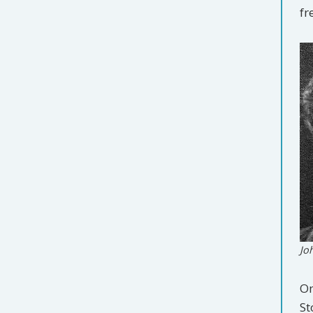
fr
Jo
Om
St