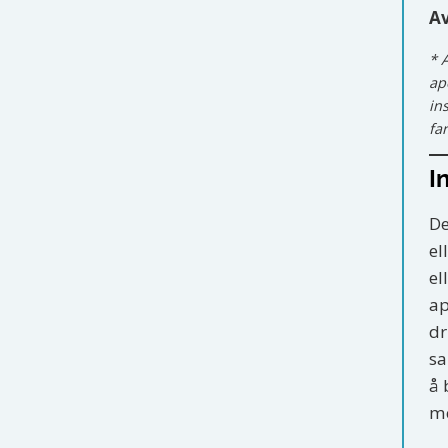
A
* 
ap
in
fa
I
De
el
el
ap
dr
sa
å 
me