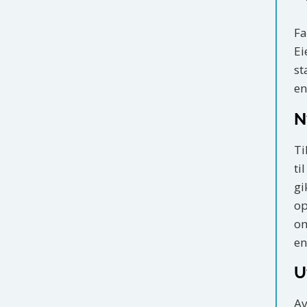
Fa
Ei
st
en
N
Ti
ti
gi
op
om
en
U
Av