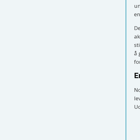
un
en
De
ak
st
å 
fo
E
No
le
Ud