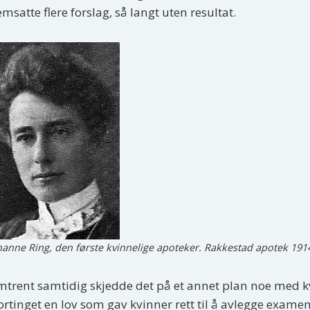
emsatte flere forslag, så langt uten resultat.
hanne Ring, den første kvinnelige apoteker. Rakkestad apotek 191
trent samtidig skjedde det på et annet plan noe med kvi
ortinget en lov som gav kvinner rett til å avlegge exa