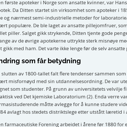
n første apoteker i Norge som ansatte kvinner, var Hans 
otek. Da Ditten startet sin virksomhet som apoteker i 1
e og nærmest semi-industrielle metoder for laboratoriea
ært populære. De ble laget av ansatte pillejomfruer, s
illet piller. Salget gikk strykende, Ditten tjente gode peng
nge av de øvrige apotekerne uttrykte sterk misnøye med 
t gikk med ham. Det varte ikke lenge før de selv ansatte 
ndring som får betydning
 slutten av 1800-tallet falt flere tendenser sammen som
ært misfornøyd med sin utdannelsesordning. De var utelu
gnet som studenter. På grunn av universitetets velvilje fik
aktisk ved Det kjemiske Laboratorium (2). Enda verre v
rmasistuderende måtte avlegge for å kunne studere vide
84 avlagt hos stedets distriktslege etter utstått læretid i
n farmaceutiske Forening arbeidet i årene før 1880 fo