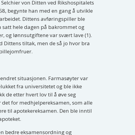
Selchier von Ditten ved Rikshospitalets
858, begynte han med en gang å utvikle
rbeidet. Dittens avføringspiller ble
om satt hele dagen på bakrommet og
er, og lønnsutgiftene var svært lave (1).
Dittens tiltak, men de så jo hvor bra
pillejomfruer.
 endret situasjonen. Farmasøyter var
kket fra universitetet og ble ikke
k de etter hvert lov til å øve seg
ar det for medhjelpereksamen, som alle
re til apotekereksamen. Den ble inntil
 apoteket.
r en bedre eksamensordning og