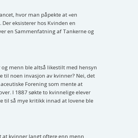
 Lancet, hvor man påpekte at «en
Der eksisterer hos Kvinden en
æver en Sammenfatning af Tankerne og
er og menn ble altså likestilt med hensyn
e til noen invasjon av kvinner? Nei, det
rmaceutiske Forening som mente at
r. I 1887 søkte to kvinnelige elever
til så mye kritikk innad at lovene ble
rt at kvinner langt oftere enn menn