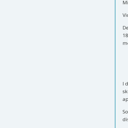
Mi
Vi
De
18
me
I 
sk
ap
So
di