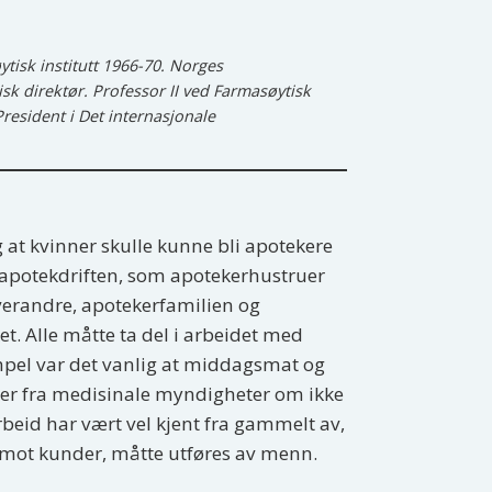
tisk institutt 1966-70. Norges
sk direktør. Professor II ved Farmasøytisk
resident i Det internasjonale
g at kvinner skulle kunne bli apotekere
l i apotekdriften, som apotekerhustruer
hverandre, apotekerfamilien og
. Alle måtte ta del i arbeidet med
sempel var det vanlig at middagsmat og
lser fra medisinale myndigheter om ikke
beid har vært vel kjent fra gammelt av,
 mot kunder, måtte utføres av menn.