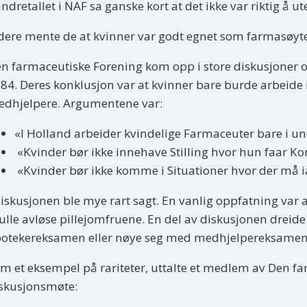
ndretallet i NAF sa ganske kort at det ikke var riktig å ut
dere mente de at kvinner var godt egnet som farmasøyter
n farmaceutiske Forening kom opp i store diskusjoner og k
84. Deres konklusjon var at kvinner bare burde arbeide
dhjelpere. Argumentene var:
«I Holland arbeider kvindelige Farmaceuter bare i un
«Kvinder bør ikke innehave Stilling hvor hun faar K
«Kvinder bør ikke komme i Situationer hvor der må 
diskusjonen ble mye rart sagt. En vanlig oppfatning var 
ulle avløse pillejomfruene. En del av diskusjonen dreide
otekereksamen eller nøye seg med medhjelpereksamen 
m et eksempel på rariteter, uttalte et medlem av Den f
skusjonsmøte: