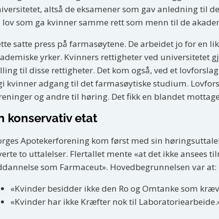
iversitetet, altså de eksamener som gav anledning til de
 lov som ga kvinner samme rett som menn til de akadem
tte satte press på farmasøytene. De arbeidet jo for en li
ademiske yrker. Kvinners rettigheter ved universitetet 
illing til disse rettigheter. Det kom også, ved et lovforsla
gi kvinner adgang til det farmasøytiske studium. Lovfor
reninger og andre til høring. Det fikk en blandet mottage
n konservativ etat
rges Apotekerforening kom først med sin høringsuttalelse
verte to uttalelser. Flertallet mente «at det ikke ansees t
dannelse som Farmaceut». Hovedbegrunnelsen var at:
«Kvinder besidder ikke den Ro og Omtanke som kræves
«Kvinder har ikke Kræfter nok til Laboratoriearbeide.