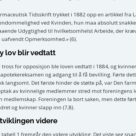
rmaceutisk Tidsskrift trykket i 1882 opp en artikkel fra
endommelighed ved Kvinden, hun maa absolutt snakke. 
aaende Udygtighed til hvilketsomhelst Arbeide, der kr
 uafvendt Opmerksomhed.» (6).
y lov blir vedtatt
l tross for opposisjon ble loven vedtatt i 1884, og kvinn
l apotekereksamen og adgang til å få bevilling. Førte dett
kk langsomt. Det første hinder de støtte på, var Den fa
ptak av kvinnelige medlemmer stred mot foreningens love
 medlemskap. Foreningen la bort saken, men dette førte 
dret og kvinner slapp inn (7,8).
tviklingen videre
 tabell 1 fremgår den videre utvikling. Det viste seg sna