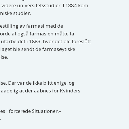
 videre universitetsstudier. I 1884 kom
iske studier.
kestilling av farmasi med de
gjorde at også farmasien måtte ta
g utarbeidet i 1883, hvor det ble foreslått
slaget ble sendt de farmasøytiske
lse.
. Der var de ikke blitt enige, og
ilraadelig at der aabnes for Kvinders
 i forcerede Situationer.»
»