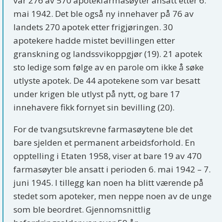
var 276 av 570 apotekfarmasøyter ansatt etter 6.
mai 1942. Det ble også ny innehaver på 76 av
landets 270 apotek etter frigjøringen. 30
apotekere hadde mistet bevillingen etter
granskning og landssvikoppgjør (19). 21 apotek
sto ledige som følge av en parole om ikke å søke
utlyste apotek. De 44 apotekene som var besatt
under krigen ble utlyst på nytt, og bare 17
innehavere fikk fornyet sin bevilling (20).
For de tvangsutskrevne farmasøytene ble det
bare sjelden et permanent arbeidsforhold. En
opptelling i Etaten 1958, viser at bare 19 av 470
farmasøyter ble ansatt i perioden 6. mai 1942 – 7.
juni 1945. I tillegg kan noen ha blitt værende på
stedet som apoteker, men neppe noen av de unge
som ble beordret. Gjennomsnittlig