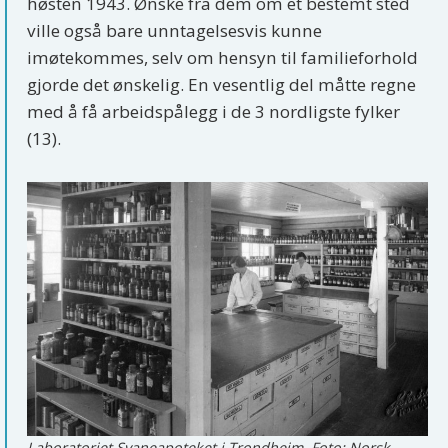
høsten 1943. Ønske fra dem om et bestemt sted
ville også bare unntagelsesvis kunne
imøtekommes, selv om hensyn til familieforhold
gjorde det ønskelig. En vesentlig del måtte regne
med å få arbeidspålegg i de 3 nordligste fylker
(13).
Laboratoriet Svaneapoteket i Trondheim. Foto: Norsk