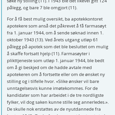
søke ny stilling (11). I 1943 ble det likevel gitt 124
pålegg, og bare 7 ble omgjort (11).
For å få best mulig oversikt, ba apotekkontoret
apotekere som anså det påkrevet å få farmasøyt
fra 1. januar 1944, om å sende søknad innen 1.
oktober 1943 (13). Ved årets utgang utløp 61
pålegg på apotek som det ble besluttet om mulig
å skaffe fortsatt hjelp (11). Farmasøyter i
plikttjeneste som utløp 1. januar 1944, ble bedt
om å gi beskjed om de hadde avtale med
apotekeren om å fortsette eller om de ønsket ny
stilling og i tilfelle hvor. «Slike ønsker vil bare
unntagelsesvis kunne imøtekommes. For de
kandidater som har arbeidet i de tre nordligste
fylker, vil dog saken kunne stille seg annerledes.».
De skulle nok erstattes av de nyutdannede fra