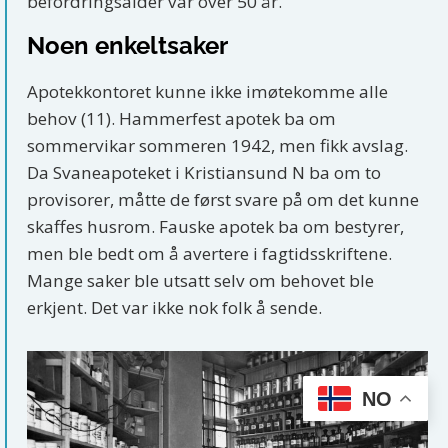
befordringsalder var over 50 år.
Noen enkeltsaker
Apotekkontoret kunne ikke imøtekomme alle
behov (11). Hammerfest apotek ba om
sommervikar sommeren 1942, men fikk avslag.
Da Svaneapoteket i Kristiansund N ba om to
provisorer, måtte de først svare på om det kunne
skaffes husrom. Fauske apotek ba om bestyrer,
men ble bedt om å avertere i fagtidsskriftene.
Mange saker ble utsatt selv om behovet ble
erkjent. Det var ikke nok folk å sende.
NO