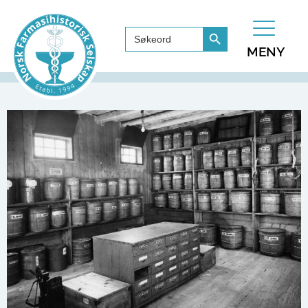
Search Button
Search
for:
MENY