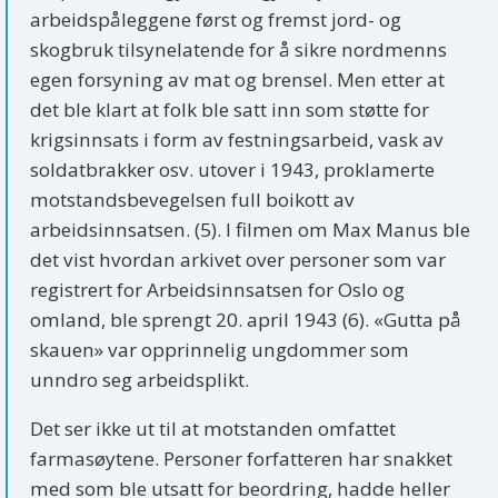
arbeidspåleggene først og fremst jord- og
skogbruk tilsynelatende for å sikre nordmenns
egen forsyning av mat og brensel. Men etter at
det ble klart at folk ble satt inn som støtte for
krigsinnsats i form av festningsarbeid, vask av
soldatbrakker osv. utover i 1943, proklamerte
motstandsbevegelsen full boikott av
arbeidsinnsatsen. (5). I filmen om Max Manus ble
det vist hvordan arkivet over personer som var
registrert for Arbeidsinnsatsen for Oslo og
omland, ble sprengt 20. april 1943 (6). «Gutta på
skauen» var opprinnelig ungdommer som
unndro seg arbeidsplikt.
Det ser ikke ut til at motstanden omfattet
farmasøytene. Personer forfatteren har snakket
med som ble utsatt for beordring, hadde heller