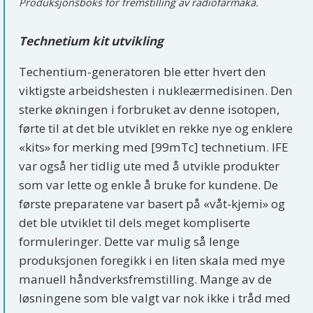
Produksjonsboks for fremstilling av radiofarmaka.
Technetium kit utvikling
Techentium-generatoren ble etter hvert den
viktigste arbeidshesten i nukleærmedisinen. Den
sterke økningen i forbruket av denne isotopen,
førte til at det ble utviklet en rekke nye og enklere
«kits» for merking med [99mTc] technetium. IFE
var også her tidlig ute med å utvikle produkter
som var lette og enkle å bruke for kundene. De
første preparatene var basert på «våt-kjemi» og
det ble utviklet til dels meget kompliserte
formuleringer. Dette var mulig så lenge
produksjonen foregikk i en liten skala med mye
manuell håndverksfremstilling. Mange av de
løsningene som ble valgt var nok ikke i tråd med