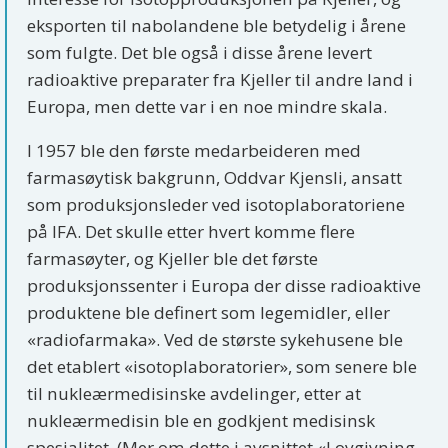
eksporten til nabolandene ble betydelig i årene
som fulgte. Det ble også i disse årene levert
radioaktive preparater fra Kjeller til andre land i
Europa, men dette var i en noe mindre skala.
I 1957 ble den første medarbeideren med
farmasøytisk bakgrunn, Oddvar Kjensli, ansatt
som produksjonsleder ved isotoplaboratoriene
på IFA. Det skulle etter hvert komme flere
farmasøyter, og Kjeller ble det første
produksjonssenter i Europa der disse radioaktive
produktene ble definert som legemidler, eller
«radiofarmaka». Ved de største sykehusene ble
det etablert «isotoplaboratorier», som senere ble
til nukleærmedisinske avdelinger, etter at
nukleærmedisin ble en godkjent medisinsk
spesialitet. (Mer om dette i avsnittet «Lovgivning