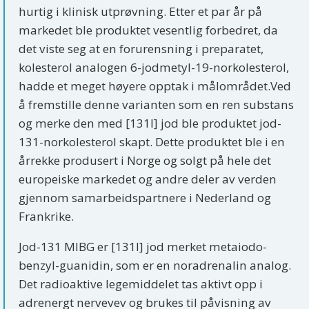
hurtig i klinisk utprøvning. Etter et par år på
markedet ble produktet vesentlig forbedret, da
det viste seg at en forurensning i preparatet,
kolesterol analogen 6-jodmetyl-19-norkolesterol,
hadde et meget høyere opptak i målområdet.Ved
å fremstille denne varianten som en ren substans
og merke den med [131I] jod ble produktet jod-
131-norkolesterol skapt. Dette produktet ble i en
årrekke produsert i Norge og solgt på hele det
europeiske markedet og andre deler av verden
gjennom samarbeidspartnere i Nederland og
Frankrike.
Jod-131 MIBG er [131I] jod merket metaiodo-
benzyl-guanidin, som er en noradrenalin analog.
Det radioaktive legemiddelet tas aktivt opp i
adrenergt nervevev og brukes til påvisning av