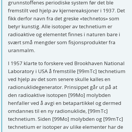
grunnstoffenes periodiske system før det ble
fremstilt ved hjelp av kjernereaksjoner i 1937. Det
fikk derfor navn fra det greske «technetos» som
betyr kunstig. Alle isotoper av technetium er
radioaktive og elementet finnes i naturen bare i
svært små mengder som fisjonsprodukter fra
uranmalm.
I 1957 klarte to forskere ved Brookhaven National
Laboratory i USA å fremstille [99mTc] technetium
ved hjelp av det som senere skulle kalles en
radionuklidegenerator. Prinsippet går ut på at
den radioaktive isotopen [99Mo] molybden
henfaller ved å avgi en betapartikkel og dermed
omdannes til en ny radionuklide, [99mTc]
technetium. Siden [99Mo] molybden og [99mTc]
technetium er isotoper av ulike elementer har de