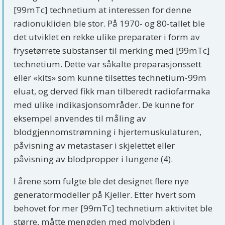
[99mTc] technetium at interessen for denne
radionukliden ble stor. På 1970- og 80-tallet ble
det utviklet en rekke ulike preparater i form av
frysetørrete substanser til merking med [99mTc]
technetium. Dette var såkalte preparasjonssett
eller «kits» som kunne tilsettes technetium-99m
eluat, og derved fikk man tilberedt radiofarmaka
med ulike indikasjonsområder. De kunne for
eksempel anvendes til måling av
blodgjennomstrømning i hjertemuskulaturen,
påvisning av metastaser i skjelettet eller
påvisning av blodpropper i lungene (4).
I årene som fulgte ble det designet flere nye
generatormodeller på Kjeller. Etter hvert som
behovet for mer [99mTc] technetium aktivitet ble
større, måtte mengden med molybden i