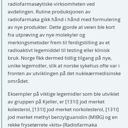
radiofarmasøytiske virksomheten ved
avdelingen. Rutine produksjonen av
radiofarmaka gikk hånd i hånd med formulering
av nye produkter. Dette gjorde at veien ble kort
fra utprøving av nye molekyler og
merkingsmetoder frem til ferdigstilling av et
radioaktivt legemiddel til testing eller klinisk
bruk. Norge fikk dermed tidlig tilgang på nye,
unike legemidler, slik at norske sykehus ofte var i
fronten av utviklingen på det nukleærmedisinske
området.
Eksempler på viktige legemidler som ble utviklet
av gruppen på Kjeller, er [131I] jod merket
kolesterol, [131I] jod merket norkolesterol, [131I]
jod merket methyl benzylguanidin (MIBG) og en
rekke frysetørrete «kits» (Radiofarmaka