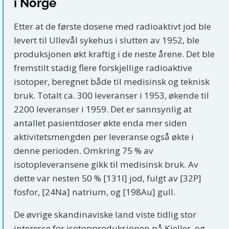
i Norge
Etter at de første dosene med radioaktivt jod ble
levert til Ullevål sykehus i slutten av 1952, ble
produksjonen økt kraftig i de neste årene. Det ble
fremstilt stadig flere forskjellige radioaktive
isotoper, beregnet både til medisinsk og teknisk
bruk. Totalt ca. 300 leveranser i 1953, økende til
2200 leveranser i 1959. Det er sannsynlig at
antallet pasientdoser økte enda mer siden
aktivitetsmengden per leveranse også økte i
denne perioden. Omkring 75 % av
isotopleveransene gikk til medisinsk bruk. Av
dette var nesten 50 % [131I] jod, fulgt av [32P]
fosfor, [24Na] natrium, og [198Au] gull.
De øvrige skandinaviske land viste tidlig stor
interesse for isotopproduksjonen på Kjeller, og