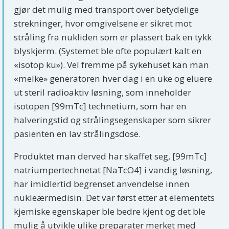
gjør det mulig med transport over betydelige
strekninger, hvor omgivelsene er sikret mot
stråling fra nukliden som er plassert bak en tykk
blyskjerm. (Systemet ble ofte populært kalt en
«isotop ku»). Vel fremme på sykehuset kan man
«melke» generatoren hver dag i en uke og eluere
ut steril radioaktiv løsning, som inneholder
isotopen [99mTc] technetium, som har en
halveringstid og strålingsegenskaper som sikrer
pasienten en lav strålingsdose.
Produktet man derved har skaffet seg, [99mTc]
natriumpertechnetat [NaTcO4] i vandig løsning,
har imidlertid begrenset anvendelse innen
nukleærmedisin. Det var først etter at elementets
kjemiske egenskaper ble bedre kjent og det ble
mulig å utvikle ulike preparater merket med