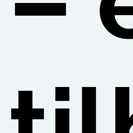
– 
ti