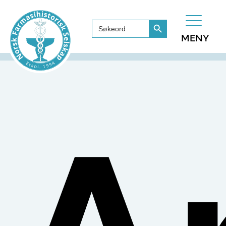
Search Button
Search
for:
MENY