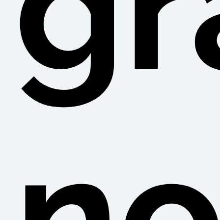
gr
no