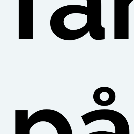
fa
på